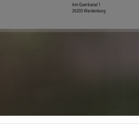
Am Querkanal 1
26203 Wardenburg